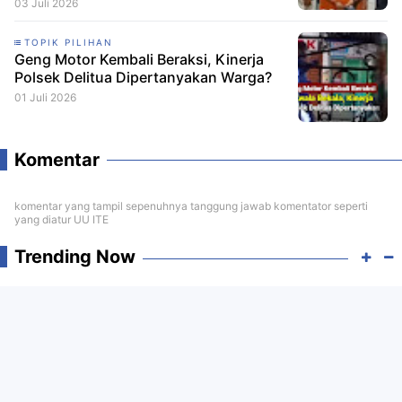
Minta CCTV Dibuka
03 Juli 2026
TOPIK PILIHAN
Geng Motor Kembali Beraksi, Kinerja
Polsek Delitua Dipertanyakan Warga?
01 Juli 2026
Komentar
komentar yang tampil sepenuhnya tanggung jawab komentator seperti
yang diatur UU ITE
Trending Now