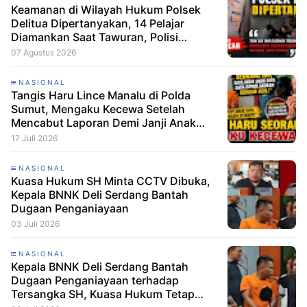
Keamanan di Wilayah Hukum Polsek
Delitua Dipertanyakan, 14 Pelajar
Diamankan Saat Tawuran, Polisi
Pastikan Tak Ada Tersangka
07 Agustus 2026
NASIONAL
Tangis Haru Lince Manalu di Polda
Sumut, Mengaku Kecewa Setelah
Mencabut Laporan Demi Janji Anak
Dibebaskan
17 Juli 2026
NASIONAL
Kuasa Hukum SH Minta CCTV Dibuka,
Kepala BNNK Deli Serdang Bantah
Dugaan Penganiayaan
03 Juli 2026
NASIONAL
Kepala BNNK Deli Serdang Bantah
Dugaan Penganiayaan terhadap
Tersangka SH, Kuasa Hukum Tetap