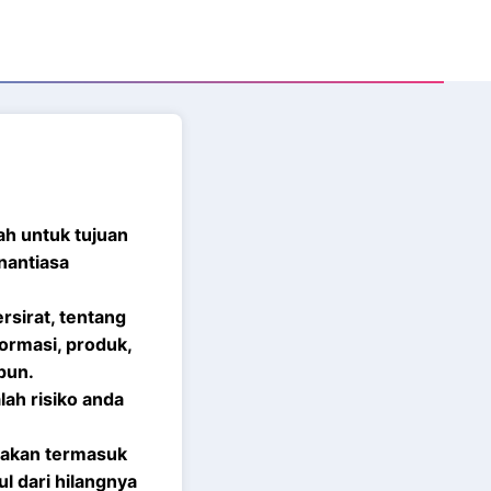
ah untuk tujuan
nantiasa
rsirat, tentang
formasi, produk,
pun.
ah risiko anda
sakan termasuk
l dari hilangnya