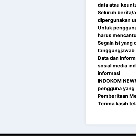
data atau keunt
Seluruh berita
dipergunakan un
Untuk pengguna
harus mencant
Segala isi yang
tanggungjawab
Data dan inform
sosial media i
informasi
INDOKOM NEWSTV
pengguna yang 
Pemberitaan Med
Terima kasih t