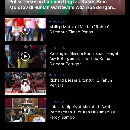
Polisi Terkesan Lamban Ungkap Kasus Bom
Molotov di Rumah Wartawan! Ada Apa dengan
Polisi?
HUKUM
Maling Motor di Medan "Roboh"
Ditembus Timah Panas
HUKUM
Pasangan Mesum Panik saat Tengah
Asyik Bergumul, Tiba-tiba Kamar
Digedor Petugas
HUKUM
Richard Eliezer Dituntut 12 Tahun
Penjara
HUKUM
Jaksa Kutip Ayat Alkitab di Awal
Pembacaan Tuntutan Hukuman ke
Ferdy Sambo