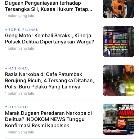
Dugaan Penganiayaan terhadap
Tersangka SH, Kuasa Hukum Tetap
Minta CCTV Dibuka
1 bulan yang lalu
TOPIK PILIHAN
Geng Motor Kembali Beraksi, Kinerja
Polsek Delitua Dipertanyakan Warga?
1 bulan yang lalu
NASIONAL
Razia Narkoba di Cafe Patumbak
Berujung Ricuh, 4 Tersangka Ditahan,
Polisi Buru Pelaku Yang Lainnya
1 bulan yang lalu
NASIONAL
Marak Dugaan Peredaran Narkoba di
Delitua? INDOKOM NEWS Tunggu
Konfirmasi Resmi Kapolsek
1 bulan yang lalu