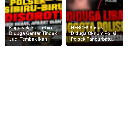
POTO VIDEO
NASIONAL
Kapolsek Sibiru-biru
HEBOH! Sosok
Diduga Gentar Tindak
Diduga Oknum Polisi
Judi Tembak Ikan
Polsek Pancurbatu
Jadi Sorotan Publik