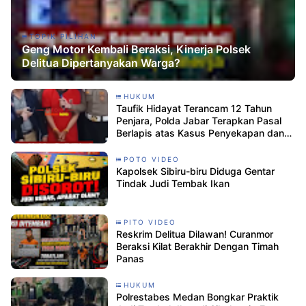
TOPIK PILIHAN
Geng Motor Kembali Beraksi, Kinerja Polsek
Delitua Dipertanyakan Warga?
HUKUM
Taufik Hidayat Terancam 12 Tahun
Penjara, Polda Jabar Terapkan Pasal
Berlapis atas Kasus Penyekapan dan
Penganiayaan Sadis
POTO VIDEO
Kapolsek Sibiru-biru Diduga Gentar
Tindak Judi Tembak Ikan
PITO VIDEO
Reskrim Delitua Dilawan! Curanmor
Beraksi Kilat Berakhir Dengan Timah
Panas
HUKUM
Polrestabes Medan Bongkar Praktik