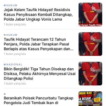
HUKUM
Jejak Kelam Taufik Hidayat! Residivis
Kasus Penyiksaan Kembali Ditangkap,
Polda Jabar Ungkap Vonis Lama
1 bulan yang lalu
HUKUM
Taufik Hidayat Terancam 12 Tahun
Penjara, Polda Jabar Terapkan Pasal
Berlapis atas Kasus Penyekapan dan
Penganiayaan Sadis
1 bulan yang lalu
NASIONAL
Bikin Bergidik! Tiga Tahun Disekap dan
Disiksa, Pelaku Akhirnya Menyesal Usai
Ditangkap Polisi
1 bulan yang lalu
Beranikah Polsek Pancurbatu Tangkap
Pengelola Judi Tembak Ikan di