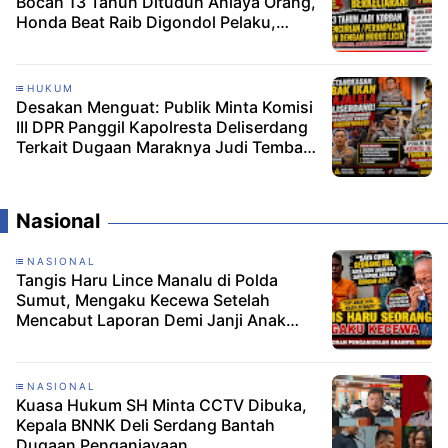
Bocah 13 Tahun Dituduh Aniaya Orang,
Honda Beat Raib Digondol Pelaku,
Kapolsek Mengaku Belum Tahu"
HUKUM
Desakan Menguat: Publik Minta Komisi
III DPR Panggil Kapolresta Deliserdang
Terkait Dugaan Maraknya Judi Tembak
Ikan
Nasional
NASIONAL
Tangis Haru Lince Manalu di Polda
Sumut, Mengaku Kecewa Setelah
Mencabut Laporan Demi Janji Anak
Dibebaskan
NASIONAL
Kuasa Hukum SH Minta CCTV Dibuka,
Kepala BNNK Deli Serdang Bantah
Dugaan Penganiayaan