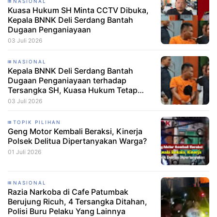
NASIONAL
Kuasa Hukum SH Minta CCTV Dibuka,
Kepala BNNK Deli Serdang Bantah
Dugaan Penganiayaan
03 Juli 2026
NASIONAL
Kepala BNNK Deli Serdang Bantah
Dugaan Penganiayaan terhadap
Tersangka SH, Kuasa Hukum Tetap
Minta CCTV Dibuka
03 Juli 2026
TOPIK PILIHAN
Geng Motor Kembali Beraksi, Kinerja
Polsek Delitua Dipertanyakan Warga?
01 Juli 2026
NASIONAL
Razia Narkoba di Cafe Patumbak
Berujung Ricuh, 4 Tersangka Ditahan,
Polisi Buru Pelaku Yang Lainnya