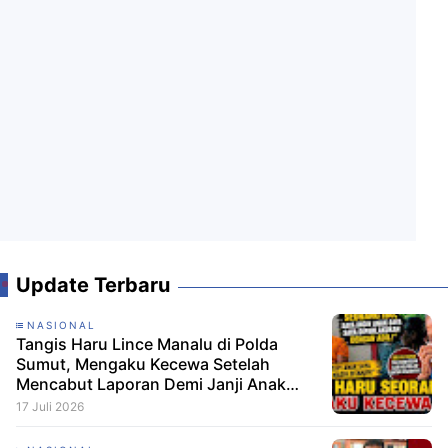
Update Terbaru
NASIONAL
Tangis Haru Lince Manalu di Polda
Sumut, Mengaku Kecewa Setelah
Mencabut Laporan Demi Janji Anak
Dibebaskan
17 Juli 2026