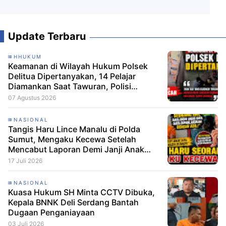
Update Terbaru
HHUKUM
Keamanan di Wilayah Hukum Polsek
Delitua Dipertanyakan, 14 Pelajar
Diamankan Saat Tawuran, Polisi
Pastikan Tak Ada Tersangka
07 Agustus 2026
NASIONAL
Tangis Haru Lince Manalu di Polda
Sumut, Mengaku Kecewa Setelah
Mencabut Laporan Demi Janji Anak
Dibebaskan
17 Juli 2026
NASIONAL
Kuasa Hukum SH Minta CCTV Dibuka,
Kepala BNNK Deli Serdang Bantah
Dugaan Penganiayaan
03 Juli 2026