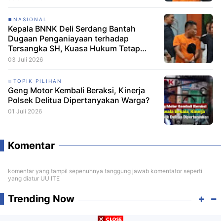
NASIONAL
Kepala BNNK Deli Serdang Bantah
Dugaan Penganiayaan terhadap
Tersangka SH, Kuasa Hukum Tetap
Minta CCTV Dibuka
03 Juli 2026
TOPIK PILIHAN
Geng Motor Kembali Beraksi, Kinerja
Polsek Delitua Dipertanyakan Warga?
01 Juli 2026
Komentar
komentar yang tampil sepenuhnya tanggung jawab komentator seperti
yang diatur UU ITE
Trending Now