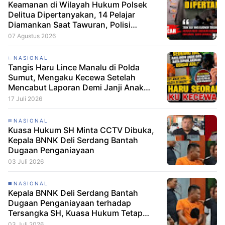
Keamanan di Wilayah Hukum Polsek
Delitua Dipertanyakan, 14 Pelajar
Diamankan Saat Tawuran, Polisi
Pastikan Tak Ada Tersangka
07 Agustus 2026
NASIONAL
Tangis Haru Lince Manalu di Polda
Sumut, Mengaku Kecewa Setelah
Mencabut Laporan Demi Janji Anak
Dibebaskan
17 Juli 2026
NASIONAL
Kuasa Hukum SH Minta CCTV Dibuka,
Kepala BNNK Deli Serdang Bantah
Dugaan Penganiayaan
03 Juli 2026
NASIONAL
Kepala BNNK Deli Serdang Bantah
Dugaan Penganiayaan terhadap
Tersangka SH, Kuasa Hukum Tetap
Minta CCTV Dibuka
03 Juli 2026