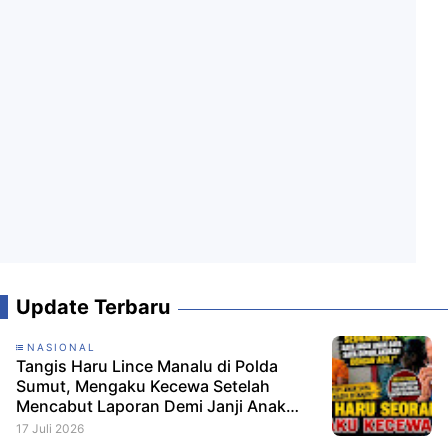
Update Terbaru
NASIONAL
Tangis Haru Lince Manalu di Polda
Sumut, Mengaku Kecewa Setelah
Mencabut Laporan Demi Janji Anak
Dibebaskan
17 Juli 2026