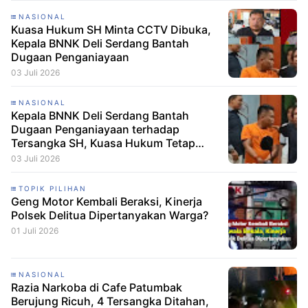
NASIONAL
Kuasa Hukum SH Minta CCTV Dibuka,
Kepala BNNK Deli Serdang Bantah
Dugaan Penganiayaan
03 Juli 2026
NASIONAL
Kepala BNNK Deli Serdang Bantah
Dugaan Penganiayaan terhadap
Tersangka SH, Kuasa Hukum Tetap
Minta CCTV Dibuka
03 Juli 2026
TOPIK PILIHAN
Geng Motor Kembali Beraksi, Kinerja
Polsek Delitua Dipertanyakan Warga?
01 Juli 2026
NASIONAL
Razia Narkoba di Cafe Patumbak
Berujung Ricuh, 4 Tersangka Ditahan,