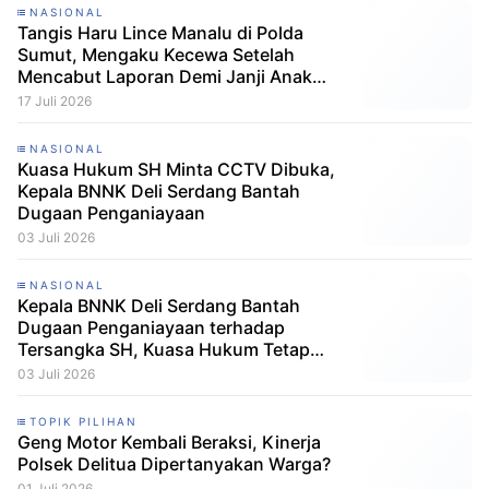
NASIONAL
Tangis Haru Lince Manalu di Polda
Sumut, Mengaku Kecewa Setelah
Mencabut Laporan Demi Janji Anak
Dibebaskan
17 Juli 2026
NASIONAL
Kuasa Hukum SH Minta CCTV Dibuka,
Kepala BNNK Deli Serdang Bantah
Dugaan Penganiayaan
03 Juli 2026
NASIONAL
Kepala BNNK Deli Serdang Bantah
Dugaan Penganiayaan terhadap
Tersangka SH, Kuasa Hukum Tetap
Minta CCTV Dibuka
03 Juli 2026
TOPIK PILIHAN
Geng Motor Kembali Beraksi, Kinerja
Polsek Delitua Dipertanyakan Warga?
01 Juli 2026