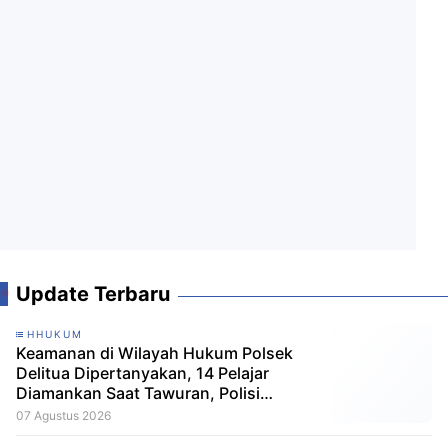
Update Terbaru
HHUKUM
Keamanan di Wilayah Hukum Polsek
Delitua Dipertanyakan, 14 Pelajar
Diamankan Saat Tawuran, Polisi
Pastikan Tak Ada Tersangka
07 Agustus 2026