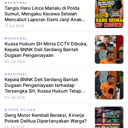
NASIONAL
Tangis Haru Lince Manalu di Polda
Sumut, Mengaku Kecewa Setelah
Mencabut Laporan Demi Janji Anak
Dibebaskan
17 Juli 2026
NASIONAL
Kuasa Hukum SH Minta CCTV Dibuka,
Kepala BNNK Deli Serdang Bantah
Dugaan Penganiayaan
03 Juli 2026
NASIONAL
Kepala BNNK Deli Serdang Bantah
Dugaan Penganiayaan terhadap
Tersangka SH, Kuasa Hukum Tetap
Minta CCTV Dibuka
03 Juli 2026
TOPIK PILIHAN
Geng Motor Kembali Beraksi, Kinerja
Polsek Delitua Dipertanyakan Warga?
01 Juli 2026