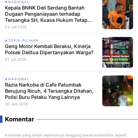
NASIONAL
Kepala BNNK Deli Serdang Bantah
Dugaan Penganiayaan terhadap
Tersangka SH, Kuasa Hukum Tetap
Minta CCTV Dibuka
03 Juli 2026
TOPIK PILIHAN
Geng Motor Kembali Beraksi, Kinerja
Polsek Delitua Dipertanyakan Warga?
01 Juli 2026
NASIONAL
Razia Narkoba di Cafe Patumbak
Berujung Ricuh, 4 Tersangka Ditahan,
Polisi Buru Pelaku Yang Lainnya
30 Juni 2026
Komentar
komentar yang tampil sepenuhnya tanggung jawab komentator seperti