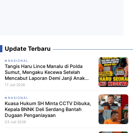
Update Terbaru
NASIONAL
Tangis Haru Lince Manalu di Polda
Sumut, Mengaku Kecewa Setelah
Mencabut Laporan Demi Janji Anak
Dibebaskan
17 Juli 2026
NASIONAL
Kuasa Hukum SH Minta CCTV Dibuka,
Kepala BNNK Deli Serdang Bantah
Dugaan Penganiayaan
03 Juli 2026