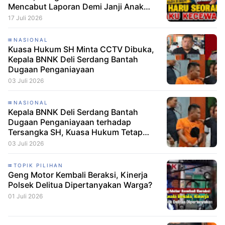
Mencabut Laporan Demi Janji Anak
Dibebaskan
17 Juli 2026
NASIONAL
Kuasa Hukum SH Minta CCTV Dibuka,
Kepala BNNK Deli Serdang Bantah
Dugaan Penganiayaan
03 Juli 2026
NASIONAL
Kepala BNNK Deli Serdang Bantah
Dugaan Penganiayaan terhadap
Tersangka SH, Kuasa Hukum Tetap
Minta CCTV Dibuka
03 Juli 2026
TOPIK PILIHAN
Geng Motor Kembali Beraksi, Kinerja
Polsek Delitua Dipertanyakan Warga?
01 Juli 2026