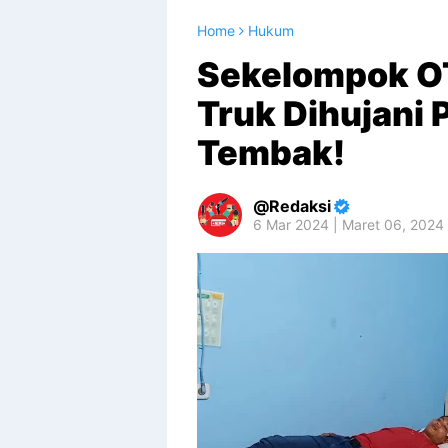
Home
Hukum
Sekelompok O
Truk Dihujani P
Tembak!
Redaksi
6 Mar 2024 | Maret 06, 2024