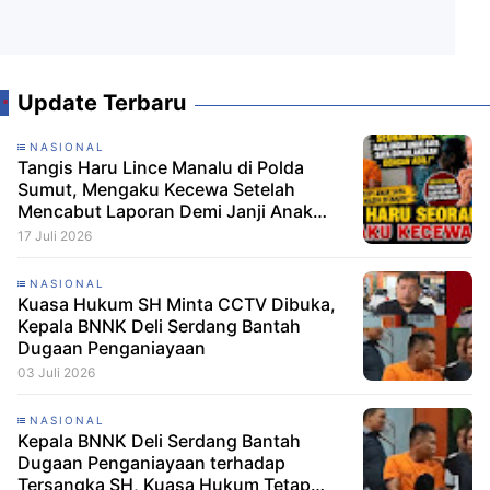
Update Terbaru
NASIONAL
Tangis Haru Lince Manalu di Polda
Sumut, Mengaku Kecewa Setelah
Mencabut Laporan Demi Janji Anak
Dibebaskan
17 Juli 2026
NASIONAL
Kuasa Hukum SH Minta CCTV Dibuka,
Kepala BNNK Deli Serdang Bantah
Dugaan Penganiayaan
03 Juli 2026
NASIONAL
Kepala BNNK Deli Serdang Bantah
Dugaan Penganiayaan terhadap
Tersangka SH, Kuasa Hukum Tetap