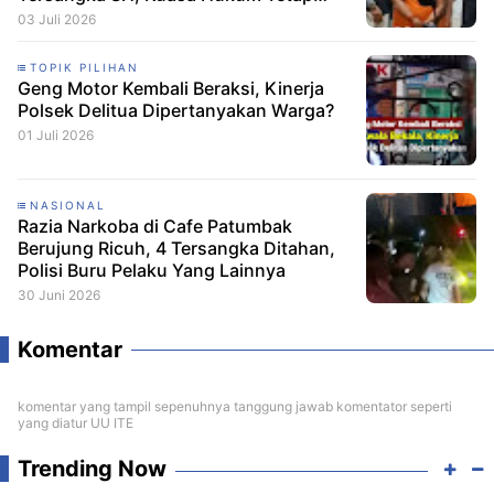
Minta CCTV Dibuka
03 Juli 2026
TOPIK PILIHAN
Geng Motor Kembali Beraksi, Kinerja
Polsek Delitua Dipertanyakan Warga?
01 Juli 2026
NASIONAL
Razia Narkoba di Cafe Patumbak
Berujung Ricuh, 4 Tersangka Ditahan,
Polisi Buru Pelaku Yang Lainnya
30 Juni 2026
Komentar
komentar yang tampil sepenuhnya tanggung jawab komentator seperti
yang diatur UU ITE
Trending Now