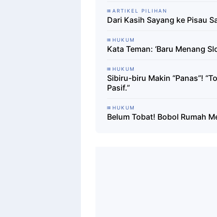
ARTIKEL PILIHAN
Dari Kasih Sayang ke Pisau Say
HUKUM
Kata Teman: ‘Baru Menang Slot’
HUKUM
Sibiru-biru Makin “Panas”! “T
Pasif.”
HUKUM
Belum Tobat! Bobol Rumah Me