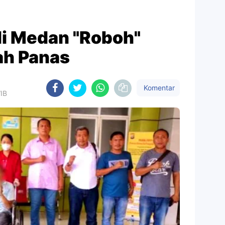
di Medan "Roboh"
ah Panas
Komentar
WIB