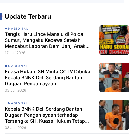
Update Terbaru
NASIONAL
Tangis Haru Lince Manalu di Polda
Sumut, Mengaku Kecewa Setelah
Mencabut Laporan Demi Janji Anak
Dibebaskan
17 Juli 2026
NASIONAL
Kuasa Hukum SH Minta CCTV Dibuka,
Kepala BNNK Deli Serdang Bantah
Dugaan Penganiayaan
03 Juli 2026
NASIONAL
Kepala BNNK Deli Serdang Bantah
Dugaan Penganiayaan terhadap
Tersangka SH, Kuasa Hukum Tetap
Minta CCTV Dibuka
03 Juli 2026