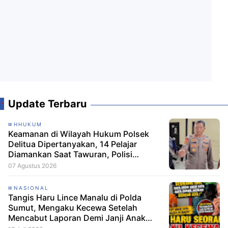
Update Terbaru
HHUKUM
Keamanan di Wilayah Hukum Polsek
Delitua Dipertanyakan, 14 Pelajar
Diamankan Saat Tawuran, Polisi
Pastikan Tak Ada Tersangka
07 Agustus 2026
NASIONAL
Tangis Haru Lince Manalu di Polda
Sumut, Mengaku Kecewa Setelah
Mencabut Laporan Demi Janji Anak