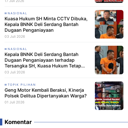
Dibebaskan
17 Juli 2026
NASIONAL
Kuasa Hukum SH Minta CCTV Dibuka,
Kepala BNNK Deli Serdang Bantah
Dugaan Penganiayaan
03 Juli 2026
NASIONAL
Kepala BNNK Deli Serdang Bantah
Dugaan Penganiayaan terhadap
Tersangka SH, Kuasa Hukum Tetap
Minta CCTV Dibuka
03 Juli 2026
TOPIK PILIHAN
Geng Motor Kembali Beraksi, Kinerja
Polsek Delitua Dipertanyakan Warga?
01 Juli 2026
Komentar