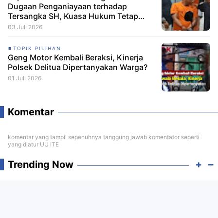
Dugaan Penganiayaan terhadap
Tersangka SH, Kuasa Hukum Tetap
Minta CCTV Dibuka
03 Juli 2026
TOPIK PILIHAN
Geng Motor Kembali Beraksi, Kinerja
Polsek Delitua Dipertanyakan Warga?
01 Juli 2026
Komentar
komentar yang tampil sepenuhnya tanggung jawab komentator seperti
yang diatur UU ITE
Trending Now