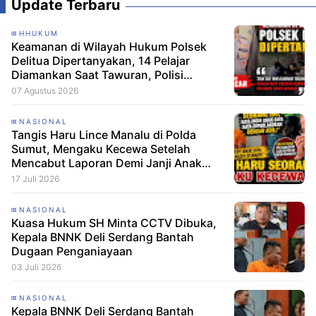
Update Terbaru
HHUKUM
Keamanan di Wilayah Hukum Polsek
Delitua Dipertanyakan, 14 Pelajar
Diamankan Saat Tawuran, Polisi
Pastikan Tak Ada Tersangka
07 Agustus 2026
NASIONAL
Tangis Haru Lince Manalu di Polda
Sumut, Mengaku Kecewa Setelah
Mencabut Laporan Demi Janji Anak
Dibebaskan
17 Juli 2026
NASIONAL
Kuasa Hukum SH Minta CCTV Dibuka,
Kepala BNNK Deli Serdang Bantah
Dugaan Penganiayaan
03 Juli 2026
NASIONAL
Kepala BNNK Deli Serdang Bantah