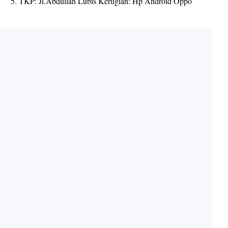
5. TKP: Jl.Abdullah Lubis Kerugian: Hp Android Oppo