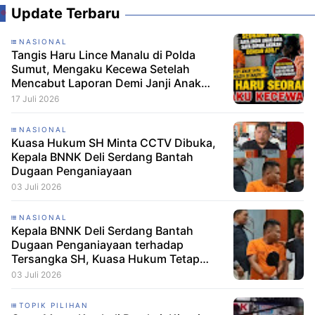
Update Terbaru
NASIONAL
Tangis Haru Lince Manalu di Polda
Sumut, Mengaku Kecewa Setelah
Mencabut Laporan Demi Janji Anak
Dibebaskan
17 Juli 2026
NASIONAL
Kuasa Hukum SH Minta CCTV Dibuka,
Kepala BNNK Deli Serdang Bantah
Dugaan Penganiayaan
03 Juli 2026
NASIONAL
Kepala BNNK Deli Serdang Bantah
Dugaan Penganiayaan terhadap
Tersangka SH, Kuasa Hukum Tetap
Minta CCTV Dibuka
03 Juli 2026
TOPIK PILIHAN