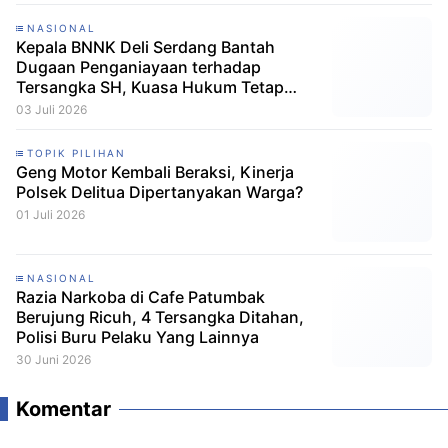
NASIONAL
Kepala BNNK Deli Serdang Bantah
Dugaan Penganiayaan terhadap
Tersangka SH, Kuasa Hukum Tetap
Minta CCTV Dibuka
03 Juli 2026
TOPIK PILIHAN
Geng Motor Kembali Beraksi, Kinerja
Polsek Delitua Dipertanyakan Warga?
01 Juli 2026
NASIONAL
Razia Narkoba di Cafe Patumbak
Berujung Ricuh, 4 Tersangka Ditahan,
Polisi Buru Pelaku Yang Lainnya
30 Juni 2026
Komentar