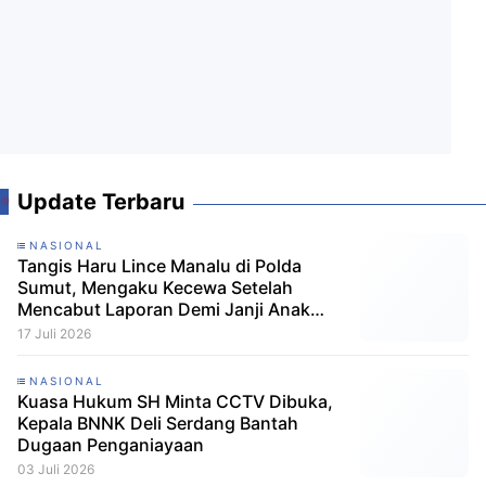
Update Terbaru
NASIONAL
Tangis Haru Lince Manalu di Polda
Sumut, Mengaku Kecewa Setelah
Mencabut Laporan Demi Janji Anak
Dibebaskan
17 Juli 2026
NASIONAL
Kuasa Hukum SH Minta CCTV Dibuka,
Kepala BNNK Deli Serdang Bantah
Dugaan Penganiayaan
03 Juli 2026