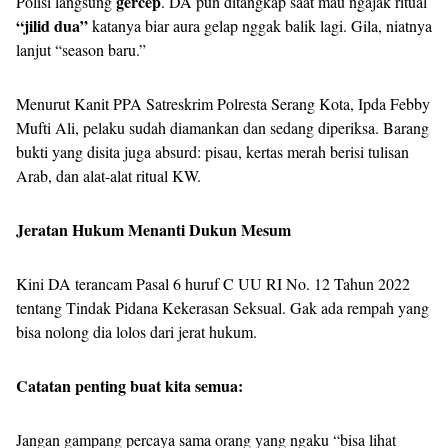
gercep
Polisi langsung
. DA pun ditangkap saat mau ngajak ritual
“jilid dua”
katanya biar aura gelap nggak balik lagi. Gila, niatnya
lanjut “season baru.”
Menurut Kanit PPA Satreskrim Polresta Serang Kota, Ipda Febby
Mufti Ali, pelaku sudah diamankan dan sedang diperiksa. Barang
bukti yang disita juga absurd: pisau, kertas merah berisi tulisan
Arab, dan alat-alat ritual KW.
Jeratan Hukum Menanti Dukun Mesum
Kini DA terancam Pasal 6 huruf C UU RI No. 12 Tahun 2022
tentang Tindak Pidana Kekerasan Seksual. Gak ada rempah yang
bisa nolong dia lolos dari jerat hukum.
Catatan penting buat kita semua:
Jangan gampang percaya sama orang yang ngaku “bisa lihat