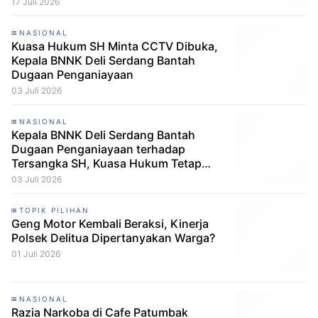
Dibebaskan
17 Juli 2026
NASIONAL
Kuasa Hukum SH Minta CCTV Dibuka,
Kepala BNNK Deli Serdang Bantah
Dugaan Penganiayaan
03 Juli 2026
NASIONAL
Kepala BNNK Deli Serdang Bantah
Dugaan Penganiayaan terhadap
Tersangka SH, Kuasa Hukum Tetap
Minta CCTV Dibuka
03 Juli 2026
TOPIK PILIHAN
Geng Motor Kembali Beraksi, Kinerja
Polsek Delitua Dipertanyakan Warga?
01 Juli 2026
NASIONAL
Razia Narkoba di Cafe Patumbak