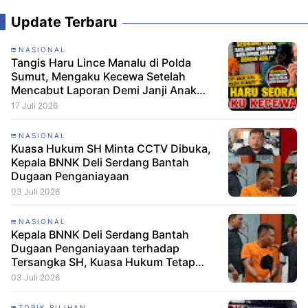
Update Terbaru
NASIONAL
Tangis Haru Lince Manalu di Polda
Sumut, Mengaku Kecewa Setelah
Mencabut Laporan Demi Janji Anak
Dibebaskan
17 Juli 2026
NASIONAL
Kuasa Hukum SH Minta CCTV Dibuka,
Kepala BNNK Deli Serdang Bantah
Dugaan Penganiayaan
03 Juli 2026
NASIONAL
Kepala BNNK Deli Serdang Bantah
Dugaan Penganiayaan terhadap
Tersangka SH, Kuasa Hukum Tetap
Minta CCTV Dibuka
03 Juli 2026
TOPIK PILIHAN