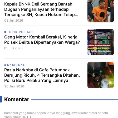
Kepala BNNK Deli Serdang Bantah
Dugaan Penganiayaan terhadap
Tersangka SH, Kuasa Hukum Tetap
Minta CCTV Dibuka
03 Juli 2026
TOPIK PILIHAN
Geng Motor Kembali Beraksi, Kinerja
Polsek Delitua Dipertanyakan Warga?
01 Juli 2026
NASIONAL
Razia Narkoba di Cafe Patumbak
Berujung Ricuh, 4 Tersangka Ditahan,
Polisi Buru Pelaku Yang Lainnya
30 Juni 2026
Komentar
komentar yang tampil sepenuhnya tanggung jawab komentator seperti
yang diatur UU ITE