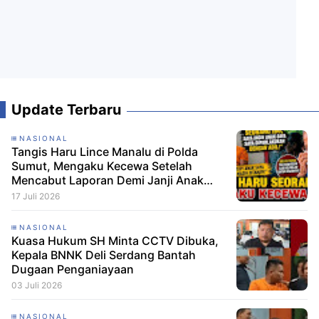
Update Terbaru
NASIONAL
Tangis Haru Lince Manalu di Polda
Sumut, Mengaku Kecewa Setelah
Mencabut Laporan Demi Janji Anak
Dibebaskan
17 Juli 2026
NASIONAL
Kuasa Hukum SH Minta CCTV Dibuka,
Kepala BNNK Deli Serdang Bantah
Dugaan Penganiayaan
03 Juli 2026
NASIONAL