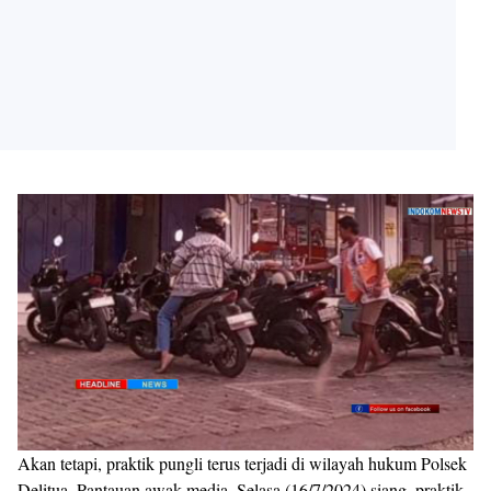
Akan tetapi, praktik pungli terus terjadi di wilayah hukum Polsek
Delitua. Pantauan awak media, Selasa (16/7/2024) siang, praktik