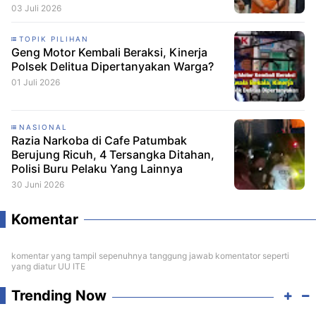
Minta CCTV Dibuka
03 Juli 2026
TOPIK PILIHAN
Geng Motor Kembali Beraksi, Kinerja
Polsek Delitua Dipertanyakan Warga?
01 Juli 2026
NASIONAL
Razia Narkoba di Cafe Patumbak
Berujung Ricuh, 4 Tersangka Ditahan,
Polisi Buru Pelaku Yang Lainnya
30 Juni 2026
Komentar
komentar yang tampil sepenuhnya tanggung jawab komentator seperti
yang diatur UU ITE
Trending Now