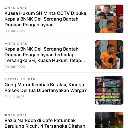
NASIONAL
Kuasa Hukum SH Minta CCTV Dibuka,
Kepala BNNK Deli Serdang Bantah
Dugaan Penganiayaan
03 Juli 2026
NASIONAL
Kepala BNNK Deli Serdang Bantah
Dugaan Penganiayaan terhadap
Tersangka SH, Kuasa Hukum Tetap
Minta CCTV Dibuka
03 Juli 2026
TOPIK PILIHAN
Geng Motor Kembali Beraksi, Kinerja
Polsek Delitua Dipertanyakan Warga?
01 Juli 2026
NASIONAL
Razia Narkoba di Cafe Patumbak
Berujung Ricuh, 4 Tersangka Ditahan,