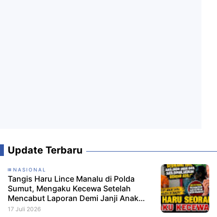
Update Terbaru
NASIONAL
Tangis Haru Lince Manalu di Polda
Sumut, Mengaku Kecewa Setelah
Mencabut Laporan Demi Janji Anak
Dibebaskan
17 Juli 2026