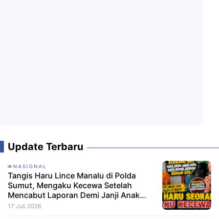
Update Terbaru
NASIONAL
Tangis Haru Lince Manalu di Polda
Sumut, Mengaku Kecewa Setelah
Mencabut Laporan Demi Janji Anak
Dibebaskan
17 Juli 2026