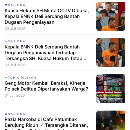
NASIONAL
Kuasa Hukum SH Minta CCTV Dibuka,
Kepala BNNK Deli Serdang Bantah
Dugaan Penganiayaan
03 Juli 2026
NASIONAL
Kepala BNNK Deli Serdang Bantah
Dugaan Penganiayaan terhadap
Tersangka SH, Kuasa Hukum Tetap
Minta CCTV Dibuka
03 Juli 2026
TOPIK PILIHAN
Geng Motor Kembali Beraksi, Kinerja
Polsek Delitua Dipertanyakan Warga?
01 Juli 2026
NASIONAL
Razia Narkoba di Cafe Patumbak
Berujung Ricuh, 4 Tersangka Ditahan,