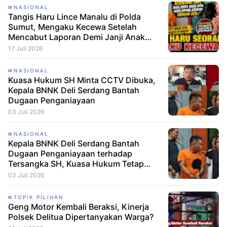
NASIONAL
Tangis Haru Lince Manalu di Polda
Sumut, Mengaku Kecewa Setelah
Mencabut Laporan Demi Janji Anak
Dibebaskan
17 Juli 2026
NASIONAL
Kuasa Hukum SH Minta CCTV Dibuka,
Kepala BNNK Deli Serdang Bantah
Dugaan Penganiayaan
03 Juli 2026
NASIONAL
Kepala BNNK Deli Serdang Bantah
Dugaan Penganiayaan terhadap
Tersangka SH, Kuasa Hukum Tetap
Minta CCTV Dibuka
03 Juli 2026
TOPIK PILIHAN
Geng Motor Kembali Beraksi, Kinerja
Polsek Delitua Dipertanyakan Warga?