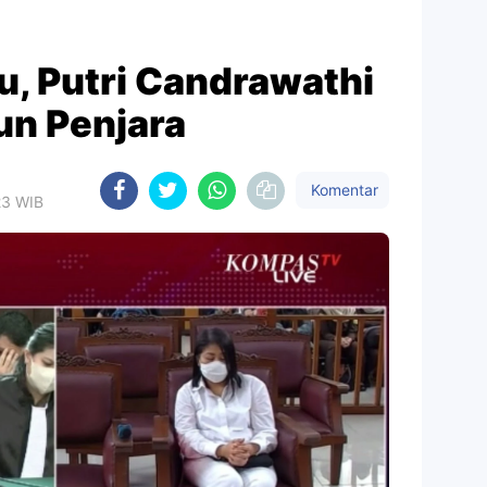
u, Putri Candrawathi
un Penjara
Komentar
23 WIB