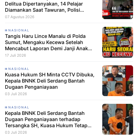
Delitua Dipertanyakan, 14 Pelajar
Diamankan Saat Tawuran, Polisi
Pastikan Tak Ada Tersangka
07 Agustus 2026
NASIONAL
Tangis Haru Lince Manalu di Polda
Sumut, Mengaku Kecewa Setelah
Mencabut Laporan Demi Janji Anak
Dibebaskan
17 Juli 2026
NASIONAL
Kuasa Hukum SH Minta CCTV Dibuka,
Kepala BNNK Deli Serdang Bantah
Dugaan Penganiayaan
03 Juli 2026
NASIONAL
Kepala BNNK Deli Serdang Bantah
Dugaan Penganiayaan terhadap
Tersangka SH, Kuasa Hukum Tetap
Minta CCTV Dibuka
03 Juli 2026