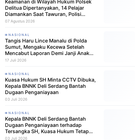
Keamanan di Wilayah Hukum Polsek
Delitua Dipertanyakan, 14 Pelajar
Diamankan Saat Tawuran, Polisi
Pastikan Tak Ada Tersangka
07 Agustus 2026
NASIONAL
Tangis Haru Lince Manalu di Polda
Sumut, Mengaku Kecewa Setelah
Mencabut Laporan Demi Janji Anak
Dibebaskan
17 Juli 2026
NASIONAL
Kuasa Hukum SH Minta CCTV Dibuka,
Kepala BNNK Deli Serdang Bantah
Dugaan Penganiayaan
03 Juli 2026
NASIONAL
Kepala BNNK Deli Serdang Bantah
Dugaan Penganiayaan terhadap
Tersangka SH, Kuasa Hukum Tetap
Minta CCTV Dibuka
03 Juli 2026