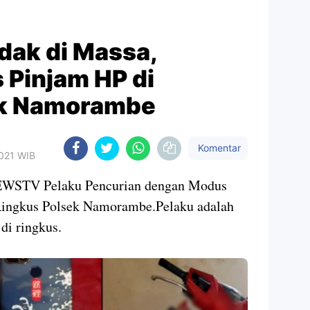
dak di Massa,
 Pinjam HP di
ek Namorambe
Komentar
2021 WIB
V Pelaku Pencurian dengan Modus
Ringkus Polsek Namorambe.Pelaku adalah
di ringkus.