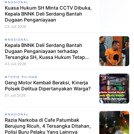
NASIONAL
Kuasa Hukum SH Minta CCTV Dibuka,
Kepala BNNK Deli Serdang Bantah
Dugaan Penganiayaan
03 Juli 2026
NASIONAL
Kepala BNNK Deli Serdang Bantah
Dugaan Penganiayaan terhadap
Tersangka SH, Kuasa Hukum Tetap
Minta CCTV Dibuka
03 Juli 2026
TOPIK PILIHAN
Geng Motor Kembali Beraksi, Kinerja
Polsek Delitua Dipertanyakan Warga?
01 Juli 2026
NASIONAL
Razia Narkoba di Cafe Patumbak
Berujung Ricuh, 4 Tersangka Ditahan,
Polisi Buru Pelaku Yang Lainnya