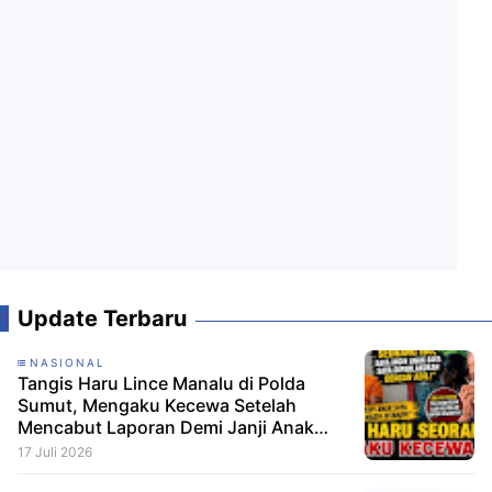
Update Terbaru
NASIONAL
Tangis Haru Lince Manalu di Polda
Sumut, Mengaku Kecewa Setelah
Mencabut Laporan Demi Janji Anak
Dibebaskan
17 Juli 2026