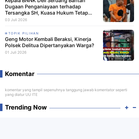
Kepala BNNK Deli Serdang Bantah
Dugaan Penganiayaan terhadap
Tersangka SH, Kuasa Hukum Tetap
Minta CCTV Dibuka
03 Juli 2026
TOPIK PILIHAN
Geng Motor Kembali Beraksi, Kinerja
Polsek Delitua Dipertanyakan Warga?
01 Juli 2026
Komentar
komentar yang tampil sepenuhnya tanggung jawab komentator seperti
yang diatur UU ITE
Trending Now