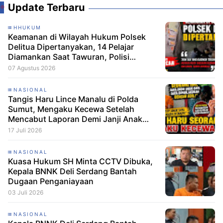
Update Terbaru
HHUKUM
Keamanan di Wilayah Hukum Polsek
Delitua Dipertanyakan, 14 Pelajar
Diamankan Saat Tawuran, Polisi
Pastikan Tak Ada Tersangka
07 Agustus 2026
NASIONAL
Tangis Haru Lince Manalu di Polda
Sumut, Mengaku Kecewa Setelah
Mencabut Laporan Demi Janji Anak
Dibebaskan
17 Juli 2026
NASIONAL
Kuasa Hukum SH Minta CCTV Dibuka,
Kepala BNNK Deli Serdang Bantah
Dugaan Penganiayaan
03 Juli 2026
NASIONAL