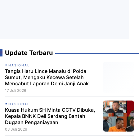
Update Terbaru
NASIONAL
Tangis Haru Lince Manalu di Polda
Sumut, Mengaku Kecewa Setelah
Mencabut Laporan Demi Janji Anak
Dibebaskan
17 Juli 2026
NASIONAL
Kuasa Hukum SH Minta CCTV Dibuka,
Kepala BNNK Deli Serdang Bantah
Dugaan Penganiayaan
03 Juli 2026