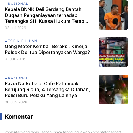
NASIONAL
Kepala BNNK Deli Serdang Bantah
Dugaan Penganiayaan terhadap
Tersangka SH, Kuasa Hukum Tetap
Minta CCTV Dibuka
03 Juli 2026
TOPIK PILIHAN
Geng Motor Kembali Beraksi, Kinerja
Polsek Delitua Dipertanyakan Warga?
01 Juli 2026
NASIONAL
Razia Narkoba di Cafe Patumbak
Berujung Ricuh, 4 Tersangka Ditahan,
Polisi Buru Pelaku Yang Lainnya
30 Juni 2026
Komentar
komentar yang tampil sepenuhnya tanggung jawab komentator seperti