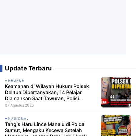
Update Terbaru
HHUKUM
Keamanan di Wilayah Hukum Polsek
Delitua Dipertanyakan, 14 Pelajar
Diamankan Saat Tawuran, Polisi
Pastikan Tak Ada Tersangka
07 Agustus 2026
NASIONAL
Tangis Haru Lince Manalu di Polda
Sumut, Mengaku Kecewa Setelah