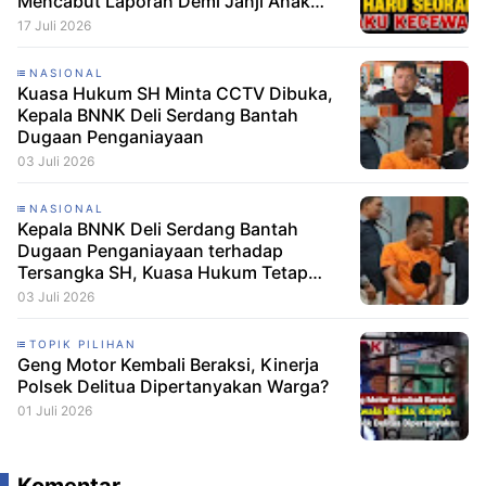
Mencabut Laporan Demi Janji Anak
Dibebaskan
17 Juli 2026
NASIONAL
Kuasa Hukum SH Minta CCTV Dibuka,
Kepala BNNK Deli Serdang Bantah
Dugaan Penganiayaan
03 Juli 2026
NASIONAL
Kepala BNNK Deli Serdang Bantah
Dugaan Penganiayaan terhadap
Tersangka SH, Kuasa Hukum Tetap
Minta CCTV Dibuka
03 Juli 2026
TOPIK PILIHAN
Geng Motor Kembali Beraksi, Kinerja
Polsek Delitua Dipertanyakan Warga?
01 Juli 2026