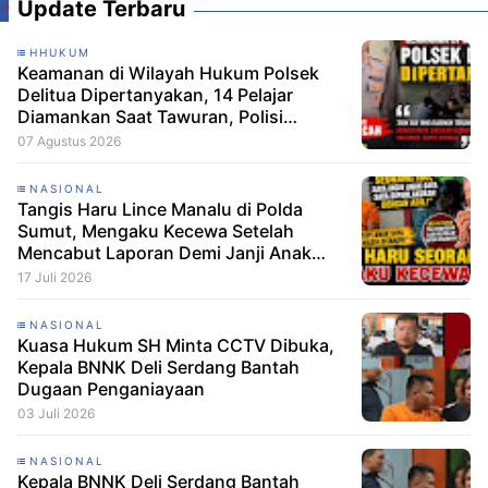
Update Terbaru
HHUKUM
Keamanan di Wilayah Hukum Polsek
Delitua Dipertanyakan, 14 Pelajar
Diamankan Saat Tawuran, Polisi
Pastikan Tak Ada Tersangka
07 Agustus 2026
NASIONAL
Tangis Haru Lince Manalu di Polda
Sumut, Mengaku Kecewa Setelah
Mencabut Laporan Demi Janji Anak
Dibebaskan
17 Juli 2026
NASIONAL
Kuasa Hukum SH Minta CCTV Dibuka,
Kepala BNNK Deli Serdang Bantah
Dugaan Penganiayaan
03 Juli 2026
NASIONAL
Kepala BNNK Deli Serdang Bantah