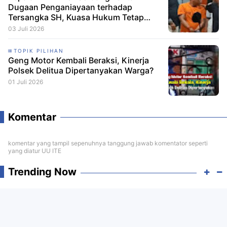
Dugaan Penganiayaan terhadap
Tersangka SH, Kuasa Hukum Tetap
Minta CCTV Dibuka
03 Juli 2026
TOPIK PILIHAN
Geng Motor Kembali Beraksi, Kinerja
Polsek Delitua Dipertanyakan Warga?
01 Juli 2026
Komentar
komentar yang tampil sepenuhnya tanggung jawab komentator seperti
yang diatur UU ITE
Trending Now