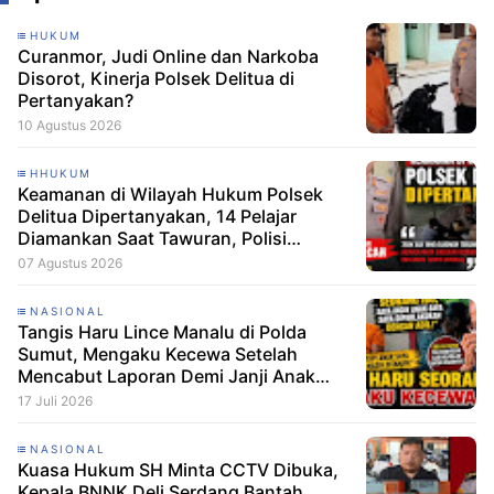
HUKUM
‎Curanmor, Judi Online dan Narkoba
Disorot, Kinerja Polsek Delitua di
Pertanyakan?‎‎
10 Agustus 2026
HHUKUM
Keamanan di Wilayah Hukum Polsek
Delitua Dipertanyakan, 14 Pelajar
Diamankan Saat Tawuran, Polisi
Pastikan Tak Ada Tersangka
07 Agustus 2026
NASIONAL
Tangis Haru Lince Manalu di Polda
Sumut, Mengaku Kecewa Setelah
Mencabut Laporan Demi Janji Anak
Dibebaskan
17 Juli 2026
NASIONAL
Kuasa Hukum SH Minta CCTV Dibuka,
Kepala BNNK Deli Serdang Bantah