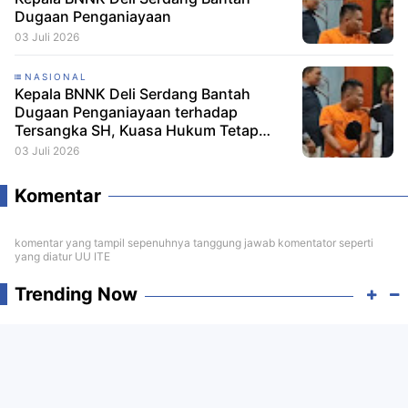
Dugaan Penganiayaan
03 Juli 2026
NASIONAL
Kepala BNNK Deli Serdang Bantah
Dugaan Penganiayaan terhadap
Tersangka SH, Kuasa Hukum Tetap
Minta CCTV Dibuka
03 Juli 2026
Komentar
komentar yang tampil sepenuhnya tanggung jawab komentator seperti
yang diatur UU ITE
Trending Now