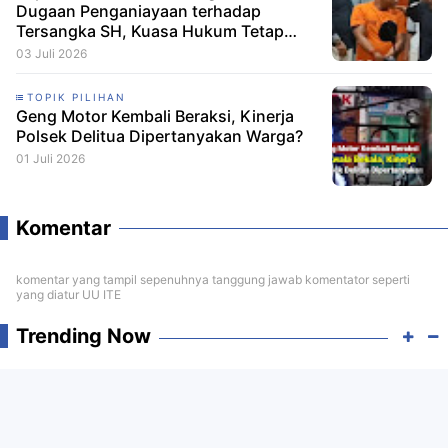
Dugaan Penganiayaan terhadap
Tersangka SH, Kuasa Hukum Tetap
Minta CCTV Dibuka
03 Juli 2026
TOPIK PILIHAN
Geng Motor Kembali Beraksi, Kinerja
Polsek Delitua Dipertanyakan Warga?
01 Juli 2026
Komentar
komentar yang tampil sepenuhnya tanggung jawab komentator seperti
yang diatur UU ITE
Trending Now