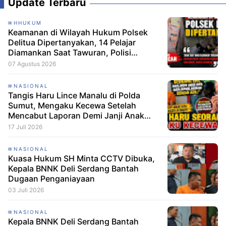
Update Terbaru
HHUKUM
Keamanan di Wilayah Hukum Polsek
Delitua Dipertanyakan, 14 Pelajar
Diamankan Saat Tawuran, Polisi
Pastikan Tak Ada Tersangka
07 Agustus 2026
NASIONAL
Tangis Haru Lince Manalu di Polda
Sumut, Mengaku Kecewa Setelah
Mencabut Laporan Demi Janji Anak
Dibebaskan
17 Juli 2026
NASIONAL
Kuasa Hukum SH Minta CCTV Dibuka,
Kepala BNNK Deli Serdang Bantah
Dugaan Penganiayaan
03 Juli 2026
NASIONAL
Kepala BNNK Deli Serdang Bantah