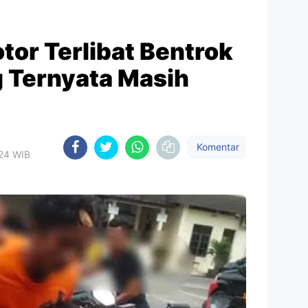
or Terlibat Bentrok
g Ternyata Masih
Komentar
024 WIB