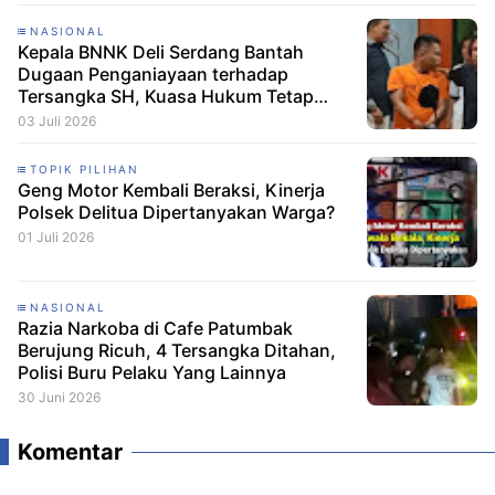
NASIONAL
Kepala BNNK Deli Serdang Bantah
Dugaan Penganiayaan terhadap
Tersangka SH, Kuasa Hukum Tetap
Minta CCTV Dibuka
03 Juli 2026
TOPIK PILIHAN
Geng Motor Kembali Beraksi, Kinerja
Polsek Delitua Dipertanyakan Warga?
01 Juli 2026
NASIONAL
Razia Narkoba di Cafe Patumbak
Berujung Ricuh, 4 Tersangka Ditahan,
Polisi Buru Pelaku Yang Lainnya
30 Juni 2026
Komentar