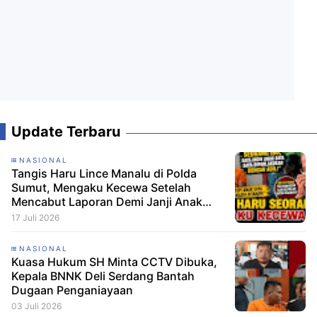
Update Terbaru
NASIONAL
Tangis Haru Lince Manalu di Polda
Sumut, Mengaku Kecewa Setelah
Mencabut Laporan Demi Janji Anak
Dibebaskan
17 Juli 2026
NASIONAL
Kuasa Hukum SH Minta CCTV Dibuka,
Kepala BNNK Deli Serdang Bantah
Dugaan Penganiayaan
03 Juli 2026