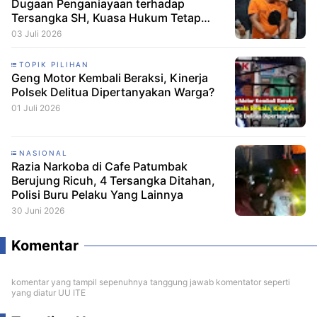
Dugaan Penganiayaan terhadap
Tersangka SH, Kuasa Hukum Tetap
Minta CCTV Dibuka
03 Juli 2026
TOPIK PILIHAN
Geng Motor Kembali Beraksi, Kinerja
Polsek Delitua Dipertanyakan Warga?
01 Juli 2026
NASIONAL
Razia Narkoba di Cafe Patumbak
Berujung Ricuh, 4 Tersangka Ditahan,
Polisi Buru Pelaku Yang Lainnya
30 Juni 2026
Komentar
komentar yang tampil sepenuhnya tanggung jawab komentator seperti
yang diatur UU ITE