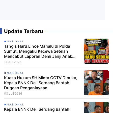
Update Terbaru
NASIONAL
Tangis Haru Lince Manalu di Polda
Sumut, Mengaku Kecewa Setelah
Mencabut Laporan Demi Janji Anak
Dibebaskan
17 Juli 2026
NASIONAL
Kuasa Hukum SH Minta CCTV Dibuka,
Kepala BNNK Deli Serdang Bantah
Dugaan Penganiayaan
03 Juli 2026
NASIONAL
Kepala BNNK Deli Serdang Bantah