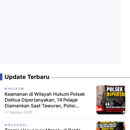
Update Terbaru
HHUKUM
Keamanan di Wilayah Hukum Polsek
Delitua Dipertanyakan, 14 Pelajar
Diamankan Saat Tawuran, Polisi
Pastikan Tak Ada Tersangka
07 Agustus 2026
NASIONAL