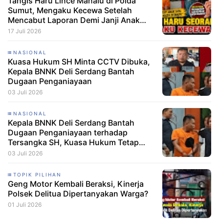
Tangis Haru Lince Manalu di Polda
Sumut, Mengaku Kecewa Setelah
Mencabut Laporan Demi Janji Anak
Dibebaskan
17 Juli 2026
NASIONAL
Kuasa Hukum SH Minta CCTV Dibuka,
Kepala BNNK Deli Serdang Bantah
Dugaan Penganiayaan
03 Juli 2026
NASIONAL
Kepala BNNK Deli Serdang Bantah
Dugaan Penganiayaan terhadap
Tersangka SH, Kuasa Hukum Tetap
Minta CCTV Dibuka
03 Juli 2026
TOPIK PILIHAN
Geng Motor Kembali Beraksi, Kinerja
Polsek Delitua Dipertanyakan Warga?
01 Juli 2026