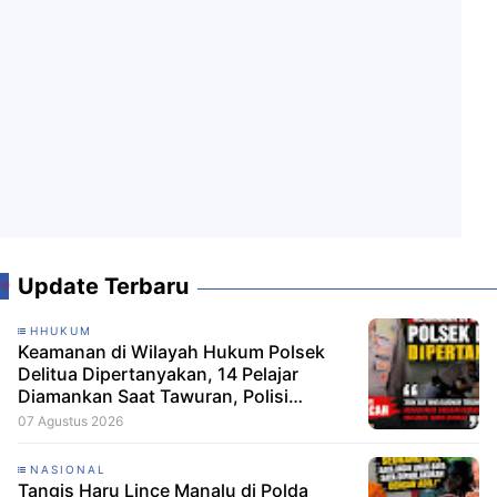
Update Terbaru
HHUKUM
Keamanan di Wilayah Hukum Polsek
Delitua Dipertanyakan, 14 Pelajar
Diamankan Saat Tawuran, Polisi
Pastikan Tak Ada Tersangka
07 Agustus 2026
NASIONAL
Tangis Haru Lince Manalu di Polda