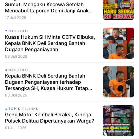
Sumut, Mengaku Kecewa Setelah
Mencabut Laporan Demi Janji Anak
Dibebaskan
17 Juli 2026
NASIONAL
Kuasa Hukum SH Minta CCTV Dibuka,
Kepala BNNK Deli Serdang Bantah
Dugaan Penganiayaan
03 Juli 2026
NASIONAL
Kepala BNNK Deli Serdang Bantah
Dugaan Penganiayaan terhadap
Tersangka SH, Kuasa Hukum Tetap
Minta CCTV Dibuka
03 Juli 2026
TOPIK PILIHAN
Geng Motor Kembali Beraksi, Kinerja
Polsek Delitua Dipertanyakan Warga?
01 Juli 2026