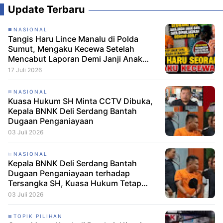
Update Terbaru
NASIONAL
Tangis Haru Lince Manalu di Polda
Sumut, Mengaku Kecewa Setelah
Mencabut Laporan Demi Janji Anak
Dibebaskan
17 Juli 2026
NASIONAL
Kuasa Hukum SH Minta CCTV Dibuka,
Kepala BNNK Deli Serdang Bantah
Dugaan Penganiayaan
03 Juli 2026
NASIONAL
Kepala BNNK Deli Serdang Bantah
Dugaan Penganiayaan terhadap
Tersangka SH, Kuasa Hukum Tetap
Minta CCTV Dibuka
03 Juli 2026
TOPIK PILIHAN