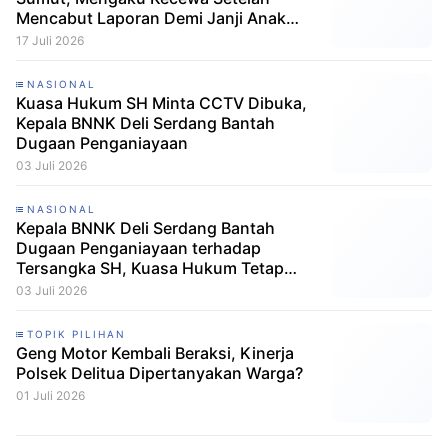
Mencabut Laporan Demi Janji Anak
Dibebaskan
17 Juli 2026
NASIONAL
Kuasa Hukum SH Minta CCTV Dibuka,
Kepala BNNK Deli Serdang Bantah
Dugaan Penganiayaan
03 Juli 2026
NASIONAL
Kepala BNNK Deli Serdang Bantah
Dugaan Penganiayaan terhadap
Tersangka SH, Kuasa Hukum Tetap
Minta CCTV Dibuka
03 Juli 2026
TOPIK PILIHAN
Geng Motor Kembali Beraksi, Kinerja
Polsek Delitua Dipertanyakan Warga?
01 Juli 2026