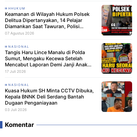
HHUKUM
Keamanan di Wilayah Hukum Polsek
Delitua Dipertanyakan, 14 Pelajar
Diamankan Saat Tawuran, Polisi
Pastikan Tak Ada Tersangka
07 Agustus 2026
NASIONAL
Tangis Haru Lince Manalu di Polda
Sumut, Mengaku Kecewa Setelah
Mencabut Laporan Demi Janji Anak
Dibebaskan
17 Juli 2026
NASIONAL
Kuasa Hukum SH Minta CCTV Dibuka,
Kepala BNNK Deli Serdang Bantah
Dugaan Penganiayaan
03 Juli 2026
Komentar