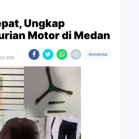
epat, Ungkap
urian Motor di Medan
Komentar
024 WIB