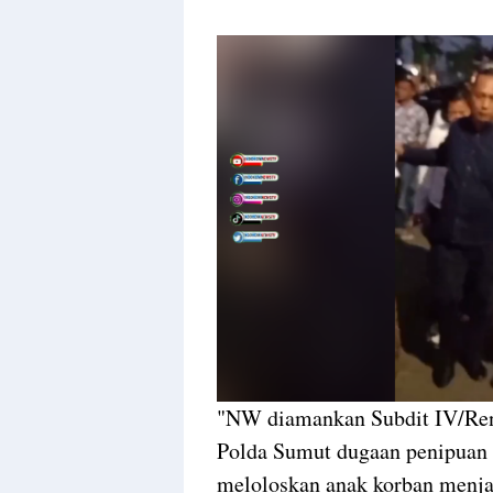
"NW diamankan Subdit IV/Ren
Polda Sumut dugaan penipuan 
meloloskan anak korban menja