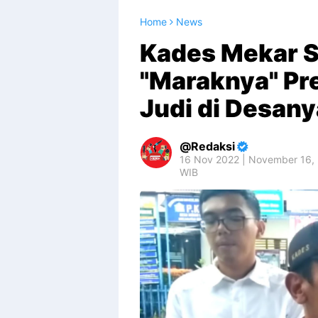
Home
News
Kades Mekar Sa
"Maraknya" Pr
Judi di Desany
Redaksi
16 Nov 2022 | November 16,
WIB