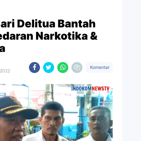
ri Delitua Bantah
edaran Narkotika &
a
Komentar
 2022