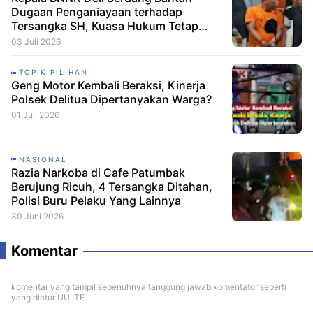
Dugaan Penganiayaan terhadap
Tersangka SH, Kuasa Hukum Tetap
Minta CCTV Dibuka
03 Juli 2026
TOPIK PILIHAN
Geng Motor Kembali Beraksi, Kinerja
Polsek Delitua Dipertanyakan Warga?
01 Juli 2026
NASIONAL
Razia Narkoba di Cafe Patumbak
Berujung Ricuh, 4 Tersangka Ditahan,
Polisi Buru Pelaku Yang Lainnya
30 Juni 2026
Komentar
komentar yang tampil sepenuhnya tanggung jawab komentator seperti
yang diatur UU ITE