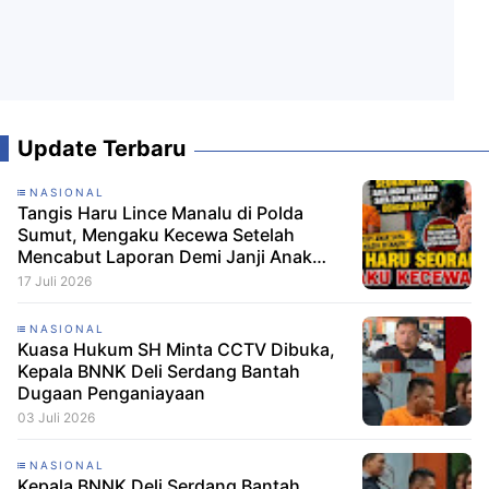
Update Terbaru
NASIONAL
Tangis Haru Lince Manalu di Polda
Sumut, Mengaku Kecewa Setelah
Mencabut Laporan Demi Janji Anak
Dibebaskan
17 Juli 2026
NASIONAL
Kuasa Hukum SH Minta CCTV Dibuka,
Kepala BNNK Deli Serdang Bantah
Dugaan Penganiayaan
03 Juli 2026
NASIONAL
Kepala BNNK Deli Serdang Bantah