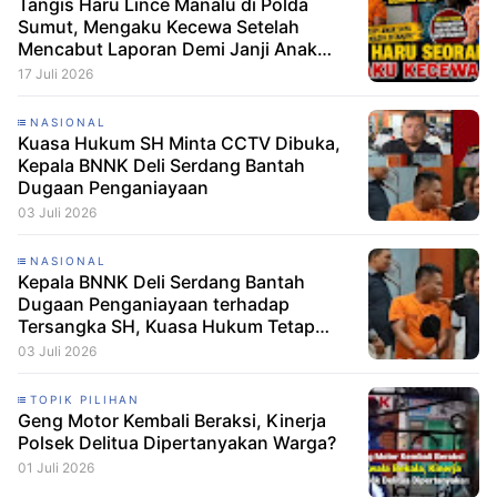
Tangis Haru Lince Manalu di Polda
Sumut, Mengaku Kecewa Setelah
Mencabut Laporan Demi Janji Anak
Dibebaskan
17 Juli 2026
NASIONAL
Kuasa Hukum SH Minta CCTV Dibuka,
Kepala BNNK Deli Serdang Bantah
Dugaan Penganiayaan
03 Juli 2026
NASIONAL
Kepala BNNK Deli Serdang Bantah
Dugaan Penganiayaan terhadap
Tersangka SH, Kuasa Hukum Tetap
Minta CCTV Dibuka
03 Juli 2026
TOPIK PILIHAN
Geng Motor Kembali Beraksi, Kinerja
Polsek Delitua Dipertanyakan Warga?
01 Juli 2026