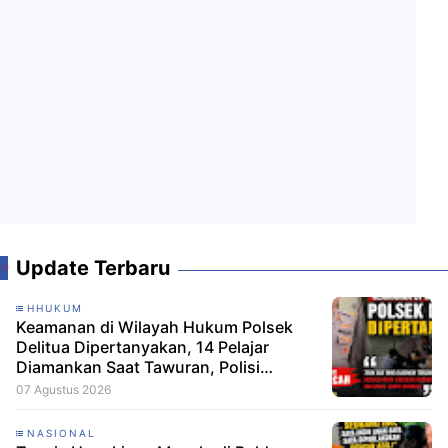
Update Terbaru
HHUKUM
Keamanan di Wilayah Hukum Polsek
Delitua Dipertanyakan, 14 Pelajar
Diamankan Saat Tawuran, Polisi
Pastikan Tak Ada Tersangka
07 Agustus 2026
NASIONAL